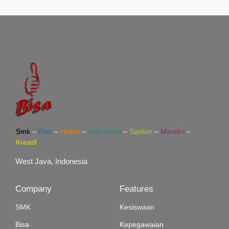
Smk
–
Bisa
–
Hebat
–
Siap Kerja
–
Santun
–
Mandiri
–
Kreatif
West Java, Indonesia
Company
Features
SMK
Kesiswaan
Bisa
Kepegawaian