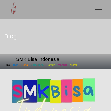
Blog
SMK Bisa Indonesia
Smk
–
Bisa
–
Hebat
–
Siap
Kerja
–
Santun
–
Mandiri
–
Kreatif