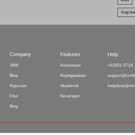
Siap Ke
Company
Features
Help
SMK
Kesiswaan
+62831 6718 
Bisa
Kepegawaian
support@smkb
Kejuruan
Akademik
helpdesk@smk
Fitur
Keuangan
Blog