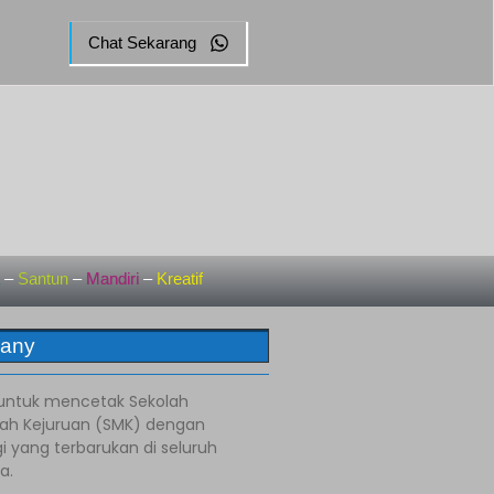
Chat Sekarang
a
–
Santun
–
Mandiri
–
Kreatif
any
ntuk mencetak Sekolah
h Kejuruan (SMK) dengan
i yang terbarukan di seluruh
a.