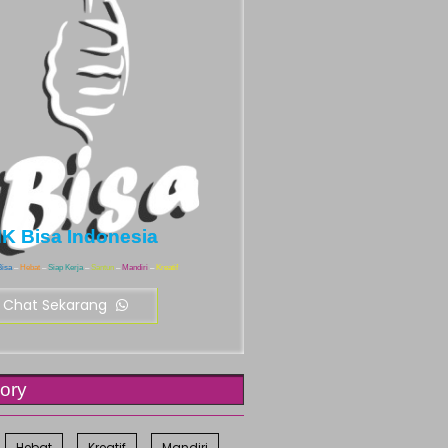
K Bisa Indonesia
Bisa
–
Hebat
–
Siap
Kerja
–
Santun
–
Mandiri
–
Kreatif
Chat Sekarang
ory
Hebat
Kreatif
Mandiri