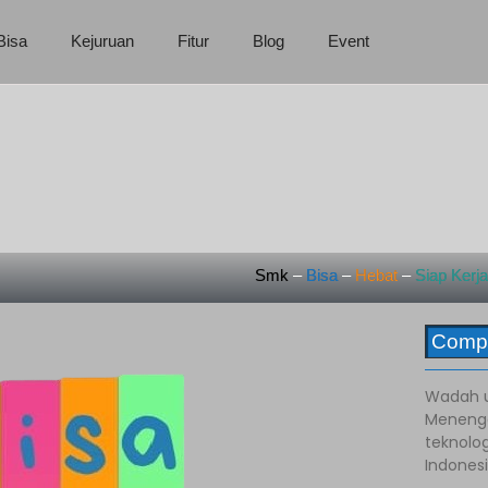
Bisa
Kejuruan
Fitur
Blog
Event
Smk
–
Bisa
–
Hebat
–
Siap
Kerj
Comp
Wadah u
Menenga
teknolog
Indonesi