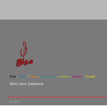
Smk
–
Bisa
–
Hebat
–
Siap Kerja
–
Santun
–
Mandiri
–
Kreatif
West Java, Indonesia
© 2023