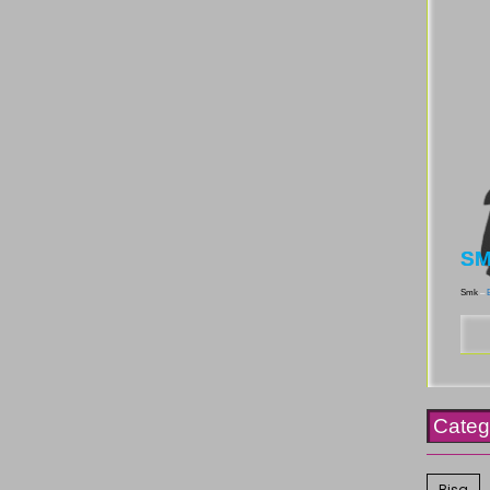
SM
Smk
–
Categ
Bisa