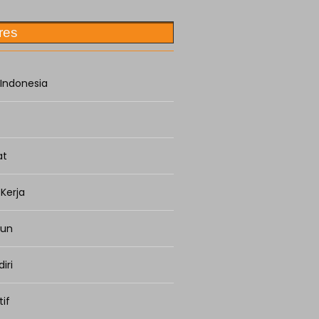
res
Indonesia
at
 Kerja
tun
iri
tif