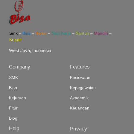
Smk
–
Bisa
–
Hebat
–
Siap Kerja
–
Santun
–
Mandiri
–
Kreatif
West Java, Indonesia
Company
Features
SMK
Kesiswaan
Bisa
Kepegawaian
Kejuruan
Akademik
Fitur
Keuangan
Blog
Help
Privacy