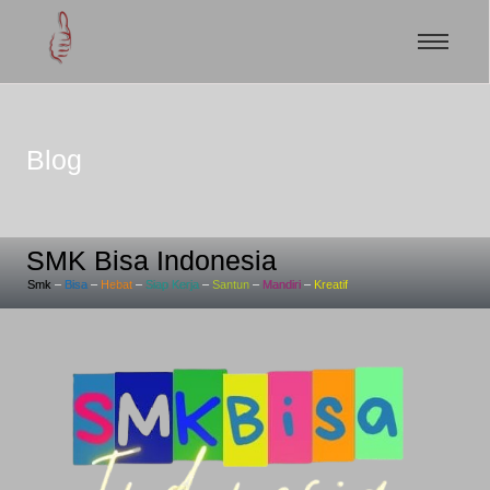
Blog
SMK Bisa Indonesia
Smk
–
Bisa
–
Hebat
–
Siap
Kerja
–
Santun
–
Mandiri
–
Kreatif