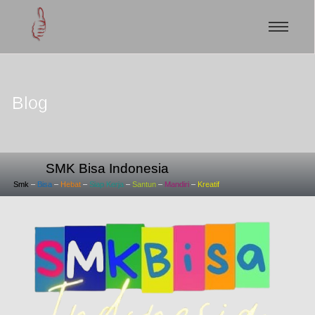
Blog
SMK Bisa Indonesia
Smk
–
Bisa
–
Hebat
–
Siap
Kerja
–
Santun
–
Mandiri
–
Kreatif