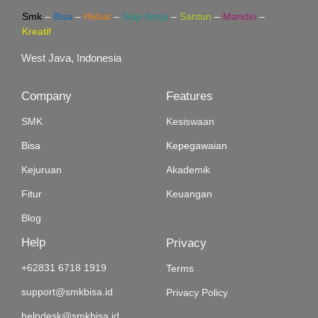
Smk
–
Bisa
–
Hebat
–
Siap Kerja
–
Santun
–
Mandiri
–
Kreatif
West Java, Indonesia
Company
Features
SMK
Kesiswaan
Bisa
Kepegawaian
Kejuruan
Akademik
Fitur
Keuangan
Blog
Help
Privacy
+62831 6718 1919
Terms
support@smkbisa.id
Privacy Policy
helpdesk@smkbisa.id