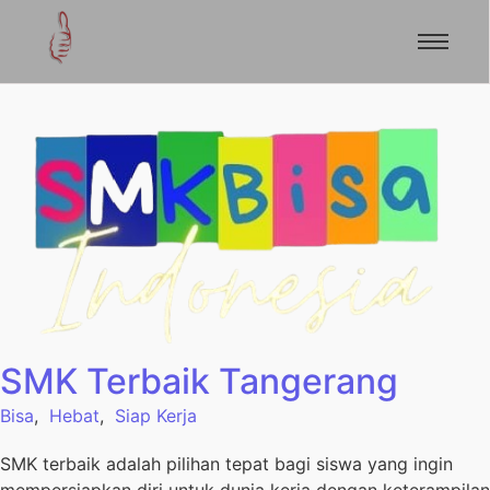
SMK Terbaik Tangerang
Bisa
,
Hebat
,
Siap Kerja
SMK terbaik adalah pilihan tepat bagi siswa yang ingin
mempersiapkan diri untuk dunia kerja dengan keterampilan