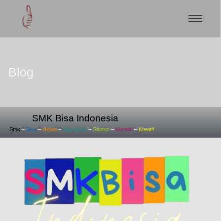
Blog
SMK Bisa Indonesia
Smk
–
Bisa
–
Hebat
–
Siap
Kerja
–
Santun
–
Mandiri
–
Kreatif