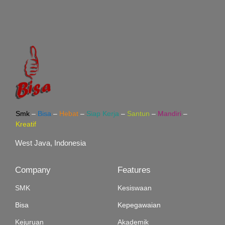
Smk
–
Bisa
–
Hebat
–
Siap Kerja
–
Santun
–
Mandiri
–
Kreatif
West Java, Indonesia
Company
Features
SMK
Kesiswaan
Bisa
Kepegawaian
Kejuruan
Akademik