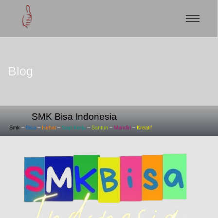
Blog
SMK Bisa Indonesia
Smk
–
Bisa
–
Hebat
–
Siap
Kerja
–
Santun
–
Mandiri
–
Kreatif