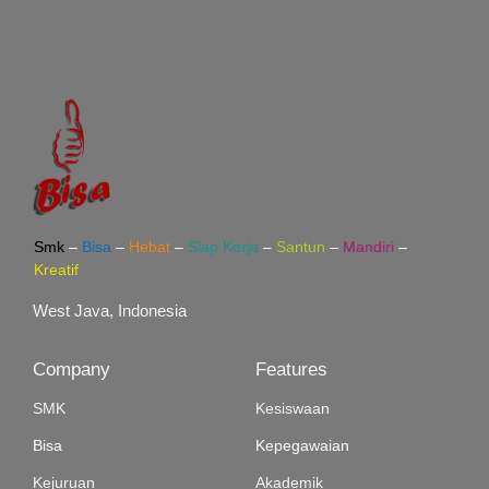
Smk
–
Bisa
–
Hebat
–
Siap Kerja
–
Santun
–
Mandiri
–
Kreatif
West Java, Indonesia
Company
Features
SMK
Kesiswaan
Bisa
Kepegawaian
Kejuruan
Akademik