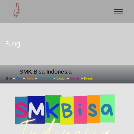
Blog
SMK Bisa Indonesia
Smk
–
Bisa
–
Hebat
–
Siap
Kerja
–
Santun
–
Mandiri
–
Kreatif