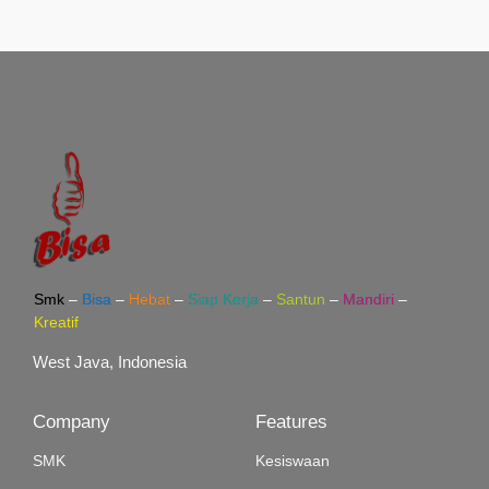
Smk
–
Bisa
–
Hebat
–
Siap Kerja
–
Santun
–
Mandiri
–
Kreatif
West Java, Indonesia
Company
Features
SMK
Kesiswaan