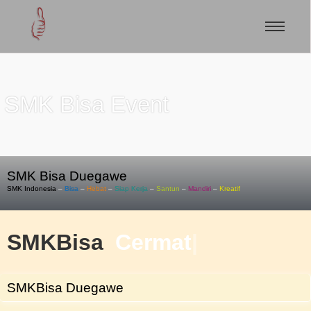
SMK Bisa Event
SMK Bisa Duegawe
SMK Indonesia
–
Bisa
–
Hebat
–
Siap Kerja
–
Santun
–
Mandiri
–
Kreatif
SMKBisa
Cermat
|
SMKBisa Duegawe