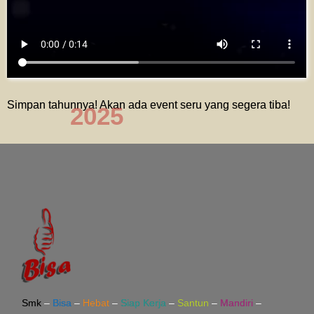
Simpan tahunnya! Akan ada event seru yang segera tiba!
2025
Smk
–
Bisa
–
Hebat
–
Siap Kerja
–
Santun
–
Mandiri
–