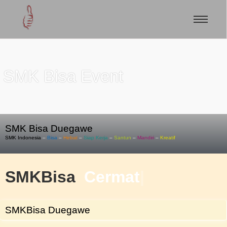
SMK Bisa Event
SMK Bisa Duegawe
SMK Indonesia
–
Bisa
–
Hebat
–
Siap Kerja
–
Santun
–
Mandiri
–
Kreatif
SMKBisa
Cermat
|
SMKBisa Duegawe