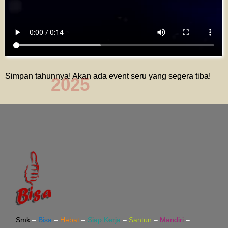
Simpan tahunnya! Akan ada event seru yang segera tiba!
2025
Smk
–
Bisa
–
Hebat
–
Siap Kerja
–
Santun
–
Mandiri
–